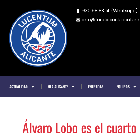
Ir
630 98 83 14 (Whatsapp)
al
info@fundacionlucentu
contenido
ACTUALIDAD
HLA ALICANTE
ENTRADAS
EQUIPOS
Álvaro Lobo es el cuarto