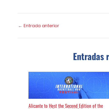
←
Entrada anterior
Entradas 
Alicante to Host the Second Edition of the