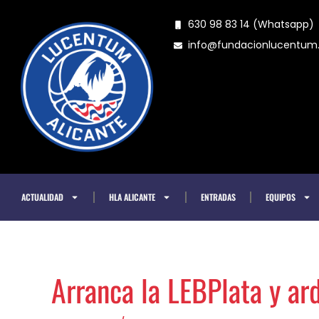
Ir
630 98 83 14 (Whatsapp)
al
info@fundacionlucentu
contenido
ACTUALIDAD
HLA ALICANTE
ENTRADAS
EQUIPOS
Arranca la LEBPlata y ar