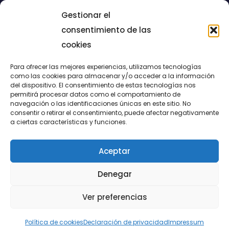
Gestionar el
consentimiento de las
cookies
Para ofrecer las mejores experiencias, utilizamos tecnologías
como las cookies para almacenar y/o acceder a la información
del dispositivo. El consentimiento de estas tecnologías nos
permitirá procesar datos como el comportamiento de
LUCENTUM
navegación o las identificaciones únicas en este sitio. No
consentir o retirar el consentimiento, puede afectar negativamente
ALICANTE
a ciertas características y funciones.
Aceptar
CONTACTO
Denegar
@FundaciónLucentum página oficial
Ver preferencias
Aviso legal
|
Política de Cookies
|
Privacidad
Política de cookies
Declaración de privacidad
Impressum