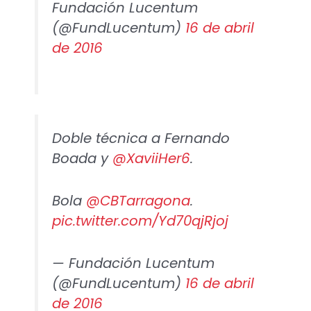
Fundación Lucentum
(@FundLucentum)
16 de abril
de 2016
Doble técnica a Fernando
Boada y
@XaviiHer6
.
Bola
@CBTarragona
.
pic.twitter.com/Yd70qjRjoj
— Fundación Lucentum
(@FundLucentum)
16 de abril
de 2016