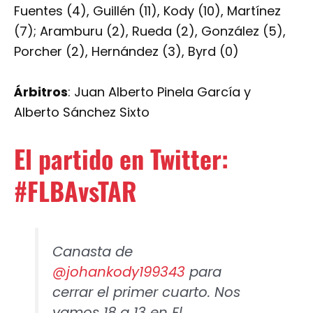
Fuentes (4), Guillén (11), Kody (10), Martínez
(7); Aramburu (2), Rueda (2), González (5),
Porcher (2), Hernández (3), Byrd (0)
Árbitros
: Juan Alberto Pinela García y
Alberto Sánchez Sixto
El partido en Twitter:
#FLBAvsTAR
Canasta de
@johankody199343
para
cerrar el primer cuarto. Nos
vamos 18 a 13 en El