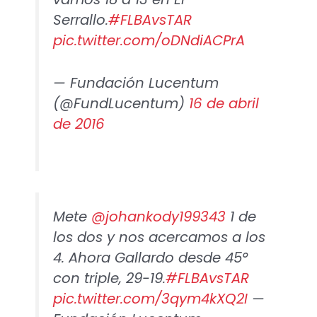
Serrallo.
#FLBAvsTAR
pic.twitter.com/oDNdiACPrA
— Fundación Lucentum
(@FundLucentum)
16 de abril
de 2016
Mete
@johankody199343
1 de
los dos y nos acercamos a los
4. Ahora Gallardo desde 45°
con triple, 29-19.
#FLBAvsTAR
pic.twitter.com/3qym4kXQ2I
—