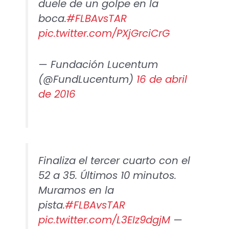
duele de un golpe en la
boca.
#FLBAvsTAR
pic.twitter.com/PXjGrciCrG
— Fundación Lucentum
(@FundLucentum)
16 de abril
de 2016
Finaliza el tercer cuarto con el
52 a 35. Últimos 10 minutos.
Muramos en la
pista.
#FLBAvsTAR
pic.twitter.com/L3EIz9dgjM
—