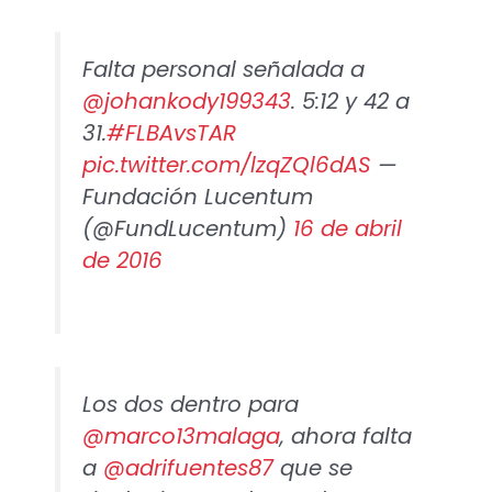
Falta personal señalada a
@johankody199343
. 5:12 y 42 a
31.
#FLBAvsTAR
pic.twitter.com/lzqZQl6dAS
—
Fundación Lucentum
(@FundLucentum)
16 de abril
de 2016
Los dos dentro para
@marco13malaga
, ahora falta
a
@adrifuentes87
que se