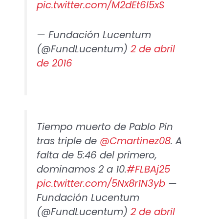
pic.twitter.com/M2dEt6l5xS
— Fundación Lucentum
(@FundLucentum)
2 de abril
de 2016
Tiempo muerto de Pablo Pin
tras triple de
@Cmartinez08
. A
falta de 5:46 del primero,
dominamos 2 a 10.
#FLBAj25
pic.twitter.com/5Nx8r1N3yb
—
Fundación Lucentum
(@FundLucentum)
2 de abril