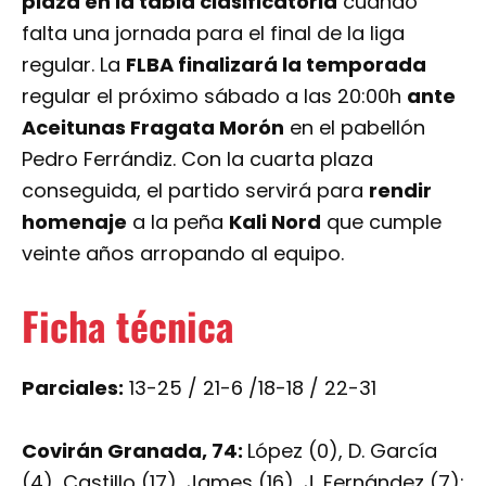
plaza en la tabla clasificatoria
cuando
falta una jornada para el final de la liga
regular. La
FLBA finalizará la temporada
regular el próximo sábado a las 20:00h
ante
Aceitunas Fragata Morón
en el pabellón
Pedro Ferrándiz. Con la cuarta plaza
conseguida, el partido servirá para
rendir
homenaje
a la peña
Kali Nord
que cumple
veinte años arropando al equipo.
Ficha técnica
Parciales:
13-25 / 21-6 /18-18 / 22-31
Covirán Granada, 74:
López (0), D. García
(4), Castillo (17), James (16), J. Fernández (7);