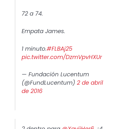
72 a 74.
Empata James.
1 minuto.
#FLBAj25
pic.twitter.com/DzmVpvHXUr
— Fundación Lucentum
(@FundLucentum)
2 de abril
de 2016
2 dentro para
@XaviiHer6
. ¡4