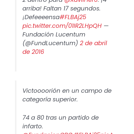
arriba! Faltan 17 segundos.
¡Defeeeensa
#FLBAj25
pic.twitter.com/01IR2LHpQH
—
Fundación Lucentum
(@FundLucentum)
2 de abril
de 2016
Victoooorión en un campo de
categoría superior.
74 a 80 tras un partido de
infarto.