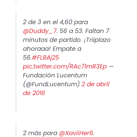
2 de 3 en el 4,60 para
@Duddy_7
. 56 a 53. Faltan 7
minutos de partido. ¡Triiplazo
ahoraaa! Empate a
56.
#FLBAj25
pic.twitter.com/RAc71mR3Ep
—
Fundación Lucentum
(@FundLucentum)
2 de abril
de 2016
2 más para
@XaviiHer6
.