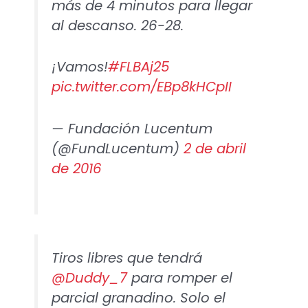
más de 4 minutos para llegar
al descanso. 26-28.
¡Vamos!
#FLBAj25
pic.twitter.com/EBp8kHCpII
— Fundación Lucentum
(@FundLucentum)
2 de abril
de 2016
Tiros libres que tendrá
@Duddy_7
para romper el
parcial granadino. Solo el