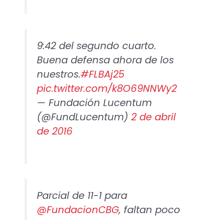
9:42 del segundo cuarto.
Buena defensa ahora de los
nuestros.
#FLBAj25
pic.twitter.com/k8O69NNWy2
— Fundación Lucentum
(@FundLucentum)
2 de abril
de 2016
Parcial de 11-1 para
@FundacionCBG
, faltan poco