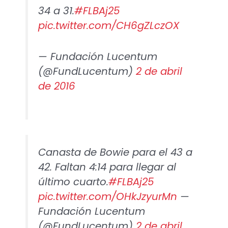
34 a 31.
#FLBAj25
pic.twitter.com/CH6gZLczOX
— Fundación Lucentum
(@FundLucentum)
2 de abril
de 2016
Canasta de Bowie para el 43 a
42. Faltan 4:14 para llegar al
último cuarto.
#FLBAj25
pic.twitter.com/OHkJzyurMn
—
Fundación Lucentum
(@FundLucentum)
2 de abril