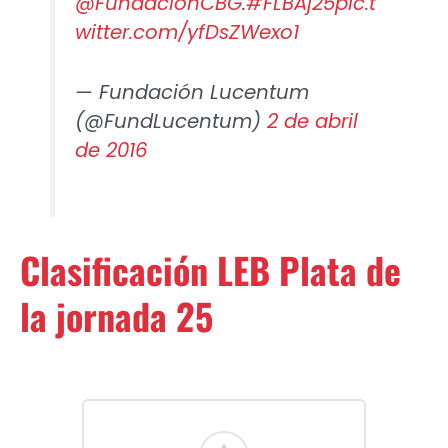
@FundacionCBG
.
#FLBAj25
pic.t
witter.com/yfDsZWexo1
— Fundación Lucentum
(@FundLucentum)
2 de abril
de 2016
Clasificación LEB Plata de
la jornada 25