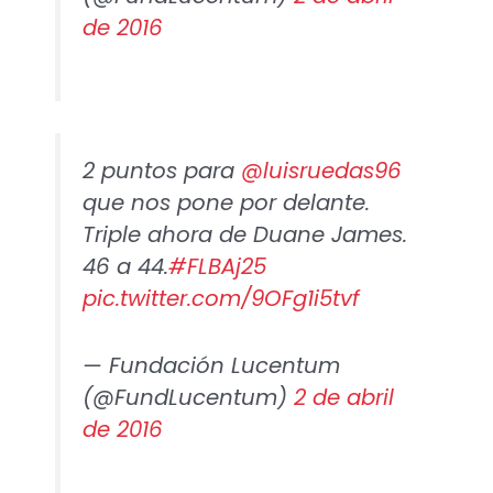
de 2016
2 puntos para
@luisruedas96
que nos pone por delante.
Triple ahora de Duane James.
46 a 44.
#FLBAj25
pic.twitter.com/9OFg1i5tvf
— Fundación Lucentum
(@FundLucentum)
2 de abril
de 2016