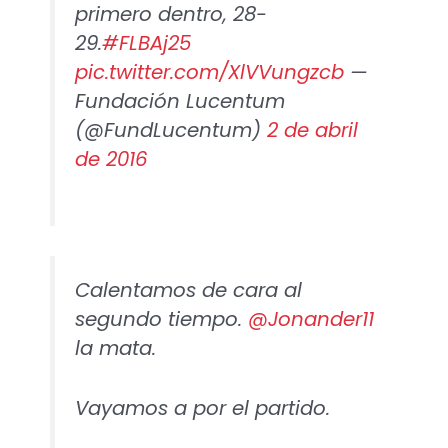
primero dentro, 28-
29.
#FLBAj25
pic.twitter.com/XlVVungzcb
—
Fundación Lucentum
(@FundLucentum)
2 de abril
de 2016
Calentamos de cara al
segundo tiempo.
@Jonander11
la mata.
Vayamos a por el partido.