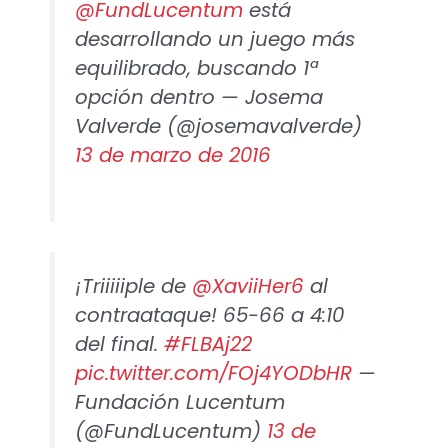
@FundLucentum
está
desarrollando un juego más
equilibrado, buscando 1ª
opción dentro — Josema
Valverde (@josemavalverde)
13 de marzo de 2016
¡Triiiiiple de
@XaviiHer6
al
contraataque! 65-66 a 4:10
del final.
#FLBAj22
pic.twitter.com/FOj4YODbHR
—
Fundación Lucentum
(@FundLucentum)
13 de