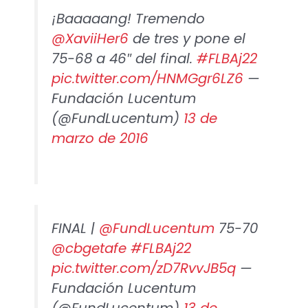
¡Baaaaang! Tremendo
@XaviiHer6
de tres y pone el
75-68 a 46″ del final.
#FLBAj22
pic.twitter.com/HNMGgr6LZ6
—
Fundación Lucentum
(@FundLucentum)
13 de
marzo de 2016
FINAL |
@FundLucentum
75-70
@cbgetafe
#FLBAj22
pic.twitter.com/zD7RvvJB5q
—
Fundación Lucentum
(@FundLucentum)
13 de