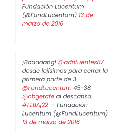
Fundación Lucentum
(@FundLucentum)
13 de
marzo de 2016
¡Baaaaang!
@adrifuentes87
desde lejísimos para cerrar la
primera parte de 3.
@FundLucentum
45-38
@cbgetafe
al descanso.
#FLBAj22
— Fundación
Lucentum (@FundLucentum)
13 de marzo de 2016