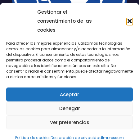
Gestionar el
consentimiento de las
cookies
Para ofrecer las mejores experiencias, utilizamos tecnologías
como las cookies para almacenar y/o acceder a la información
del dispositivo. El consentimiento de estas tecnologías nos
permitirá procesar datos como el comportamiento de
LUCENTUM
navegación o las identificaciones únicas en este sitio. No
consentir o retirar el consentimiento, puede afectar negativamente
ALICANTE
a ciertas características y funciones.
Aceptar
CONTACTO
Denegar
@FundaciónLucentum página oficial
Ver preferencias
Aviso legal
|
Política de Cookies
|
Privacidad
Política de cookies
Declaración de privacidad
Impressum