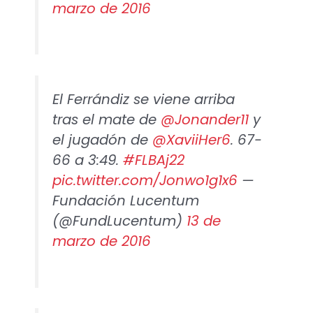
marzo de 2016
El Ferrándiz se viene arriba
tras el mate de
@Jonander11
y
el jugadón de
@XaviiHer6
. 67-
66 a 3:49.
#FLBAj22
pic.twitter.com/Jonwo1g1x6
—
Fundación Lucentum
(@FundLucentum)
13 de
marzo de 2016