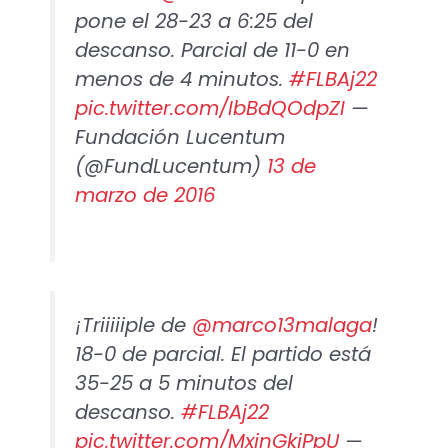
pone el 28-23 a 6:25 del
descanso. Parcial de 11-0 en
menos de 4 minutos.
#FLBAj22
pic.twitter.com/IbBdQOdpZI
—
Fundación Lucentum
(@FundLucentum)
13 de
marzo de 2016
¡Triiiiiple de
@marco13malaga
!
18-0 de parcial. El partido está
35-25 a 5 minutos del
descanso.
#FLBAj22
pic.twitter.com/MxjnGkjPpU
—