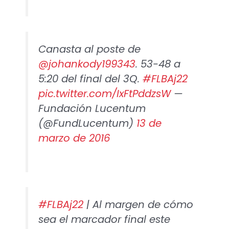
Canasta al poste de
@johankody199343
. 53-48 a
5:20 del final del 3Q.
#FLBAj22
pic.twitter.com/IxFtPddzsW
—
Fundación Lucentum
(@FundLucentum)
13 de
marzo de 2016
#FLBAj22
| Al margen de cómo
sea el marcador final este