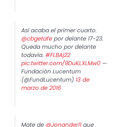
Así acaba el primer cuarto.
@cbgetafe
por delante 17-23.
Queda mucho por delante
todavía.
#FLBAj22
pic.twitter.com/9DuKLXLMw0
—
Fundación Lucentum
(@FundLucentum)
13 de
marzo de 2016
Mate de
@Jonander11
que