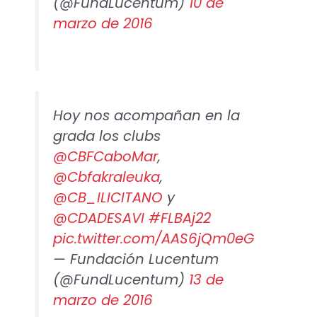
(@FundLucentum)
10 de
marzo de 2016
Hoy nos acompañan en la
grada los clubs
@CBFCaboMar
,
@Cbfakraleuka
,
@CB_ILICITANO
y
@CDADESAVI
#FLBAj22
pic.twitter.com/AAS6jQm0eG
— Fundación Lucentum
(@FundLucentum)
13 de
marzo de 2016