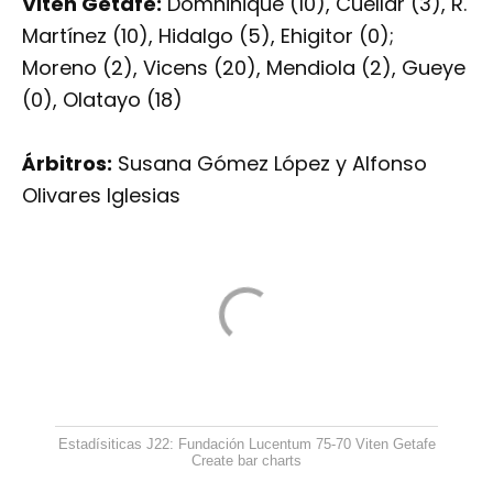
Viten Getafe:
Domninique (10), Cuellar (3), R.
Martínez (10), Hidalgo (5), Ehigitor (0);
Moreno (2), Vicens (20), Mendiola (2), Gueye
(0), Olatayo (18)
Árbitros:
Susana Gómez López y Alfonso
Olivares Iglesias
Estadísiticas J22: Fundación Lucentum 75-70 Viten Getafe
Create bar charts