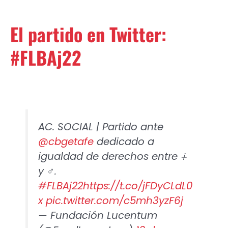
El partido en Twitter:
#FLBAj22
AC. SOCIAL | Partido ante
@cbgetafe
dedicado a
igualdad de derechos entre ⨢
y ♂.
#FLBAj22
https://t.co/jFDyCLdL0
x
pic.twitter.com/c5mh3yzF6j
— Fundación Lucentum