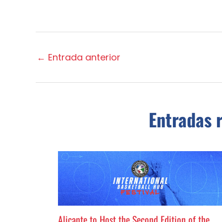
←
Entrada anterior
Entradas 
Alicante to Host the Second Edition of the