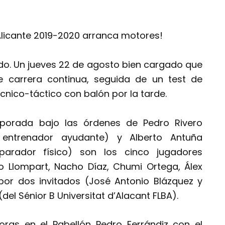
Alicante 2019-2020 arranca motores!
o. Un jueves 22 de agosto bien cargado que
e carrera continua, seguida de un test de
nico-táctico con balón por la tarde.
mporada bajo las órdenes de Pedro Rivero
er entrenador ayudante) y Alberto Antuña
arador físico) son los cinco jugadores
ro Llompart, Nacho Díaz, Chumi Ortega, Álex
or dos invitados (José Antonio Blázquez y
el Sénior B Universitat d’Alacant FLBA).
ras en el Pabellón Pedro Ferrándiz con el