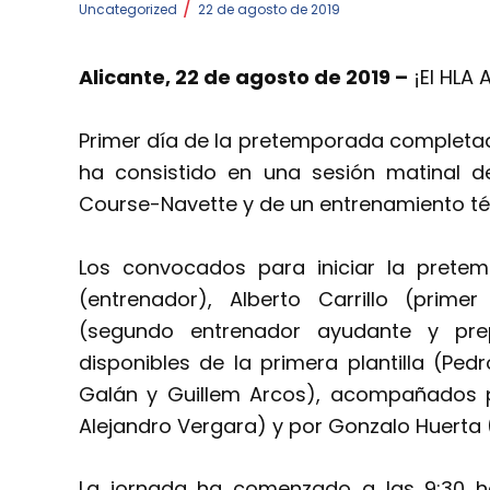
/
Uncategorized
22 de agosto de 2019
Alicante, 22 de agosto de 2019 –
¡El HLA 
Primer día de la pretemporada completad
ha consistido en una sesión matinal d
Course-Navette y de un entrenamiento téc
Los convocados para iniciar la prete
(entrenador), Alberto Carrillo (prim
(segundo entrenador ayudante y prep
disponibles de la primera plantilla (Ped
Galán y Guillem Arcos), acompañados p
Alejandro Vergara) y por Gonzalo Huerta (d
La jornada ha comenzado a las 9:30 ho