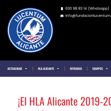
Ir
630 98 83 14 (Whatsapp)
al
info@fundacionlucentu
contenido
ACTUALIDAD
HLA ALICANTE
ENTRADAS
EQUIPOS
¡El HLA Alicante 2019-2