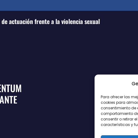
de actuación frente a la violencia sexual
Ge
ENTUM
CANTE
Para ofrecer las me
cookies para almace
consentimiento de 
comportamiento de n
consentir o retirar
características y f