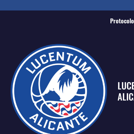
Protocolo 
LUC
ALI