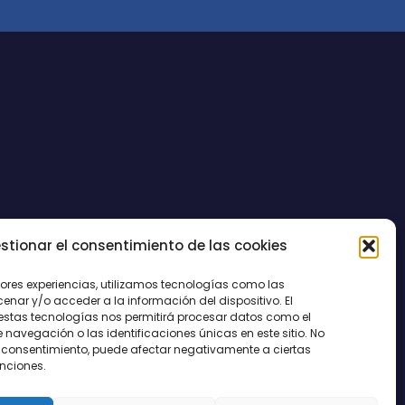
stionar el consentimiento de las cookies
CONTACTO
jores experiencias, utilizamos tecnologías como las
nar y/o acceder a la información del dispositivo. El
estas tecnologías nos permitirá procesar datos como el
avegación o las identificaciones únicas en este sitio. No
 el consentimiento, puede afectar negativamente a ciertas
unciones.