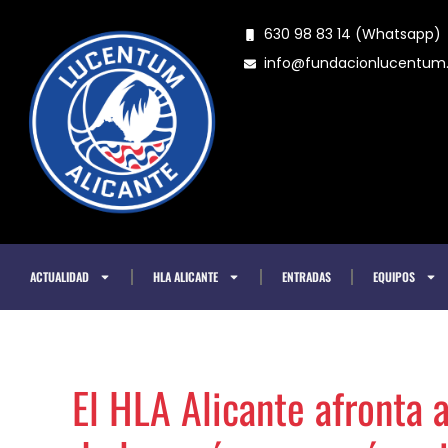
Ir
630 98 83 14 (Whatsapp)
al
info@fundacionlucentu
contenido
ACTUALIDAD
HLA ALICANTE
ENTRADAS
EQUIPOS
El HLA Alicante afronta 