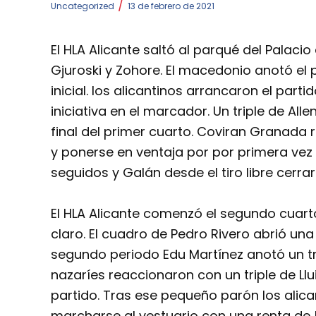
/
Uncategorized
13 de febrero de 2021
El HLA Alicante saltó al parqué del Palacio 
Gjuroski y Zohore. El macedonio anotó el p
inicial. los alicantinos arrancaron el part
iniciativa en el marcador. Un triple de Alle
final del primer cuarto. Coviran Granada 
y ponerse en ventaja por por primera vez
seguidos y Galán desde el tiro libre cerra
El HLA Alicante comenzó el segundo cuart
claro. El cuadro de Pedro Rivero abrió un
segundo periodo Edu Martínez anotó un tri
nazaríes reaccionaron con un triple de Llu
partido. Tras ese pequeño parón los alic
marcharse al vestuario con una renta de