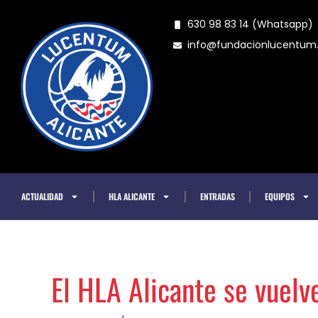
Ir
630 98 83 14 (Whatsapp)
al
info@fundacionlucentu
contenido
ACTUALIDAD
HLA ALICANTE
ENTRADAS
EQUIPOS
El HLA Alicante se vuelv