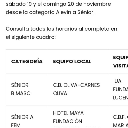
sábado 19 y el domingo 20 de noviembre
desde la categoría Alevín a Sénior.
Consulta todos los horarios al completo en
el siguiente cuadro:
EQUI
CATEGORÍA
EQUIPO LOCAL
VISI
UA
SÉNIOR
C.B. OLIVA-CARNES
FUND
B MASC
OLIVA
LUCE
HOTEL MAYA
SÉNIOR A
C.B.F
FUNDACIÓN
FEM
MAR 