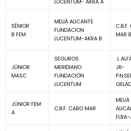
LUCENTUM- AKRA A
MELIÁ ALICANTE
SÉNIOR
C.B.F
FUNDACION
B FEM
MAR 
LUCENTUM-AKRA B
SEGUROS
L ALF
JÚNIOR
MERIDIANO
JR-
MASC
FUNDACIÓN
P.N.S
LUCENTUM
GELA
MELIÁ
JÚNIOR FEM
C.B.F. CABO MAR
ALICA
A
FLBA