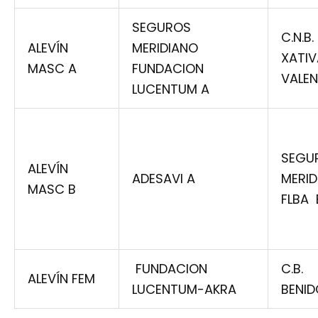
SEGUROS
C.N.B.
ALEVÍN
MERIDIANO
XATIV
MASC A
FUNDACION
VALEN
LUCENTUM A
SEGU
ALEVÍN
ADESAVI A
MERID
MASC B
FLBA 
FUNDACION
C.B.
ALEVÍN FEM
LUCENTUM-AKRA
BENI