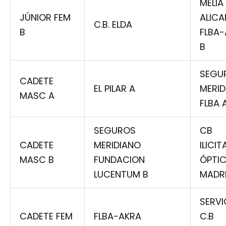
MELIÁ
JÚNIOR FEM
ALICA
C.B. ELDA
B
FLBA
B
SEGU
CADETE
EL PILAR A
MERID
MASC A
FLBA 
SEGUROS
CB
CADETE
MERIDIANO
ILICI
MASC B
FUNDACION
ÓPTI
LUCENTUM B
MADRI
SERVI
CADETE FEM
FLBA-AKRA
C.B