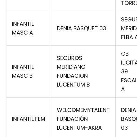
TORRE
SEGU
INFANTIL
DENIA BASQUET 03
MERID
MASC A
FLBA 
CB
SEGUROS
ILICI
INFANTIL
MERIDIANO
39
MASC B
FUNDACION
ESCA
LUCENTUM B
A
WELCOMEMYTALENT
DENIA
INFANTIL FEM
FUNDACIÓN
BASQ
LUCENTUM-AKRA
03