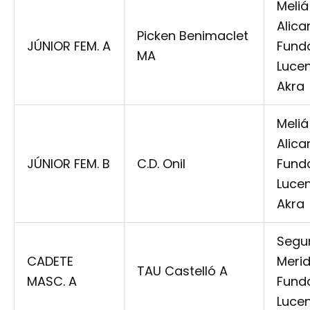
Meliá
Alica
Picken Benimaclet
JÚNIOR FEM. A
Fund
MA
Luce
Akra
Meliá
Alica
JÚNIOR FEM. B
C.D. Onil
Fund
Luce
Akra
Segu
CADETE
Meri
TAU Castelló A
MASC. A
Fund
Luce