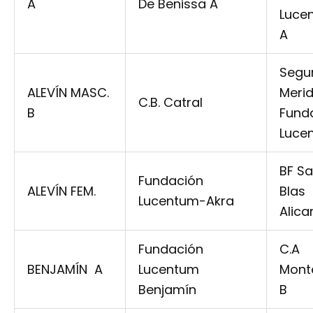
A
De Benissa A
Luce
A
Segu
ALEVÍN MASC.
Meri
C.B. Catral
B
Fund
Luce
BF S
Fundación
ALEVÍN FEM.
Blas
Lucentum-Akra
Alica
Fundación
C.A
BENJAMÍN A
Lucentum
Mont
Benjamín
B