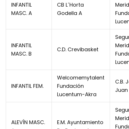
INFANTIL
CB L´Horta
Meri
MASC. A
Godella A
Fund
Luce
Segu
INFANTIL
Meri
C.D. Crevibasket
MASC. B
Fund
Luce
Welcomemytalent
C.B. 
INFANTIL FEM.
Fundación
Juan
Lucentum-Akra
Segu
Meri
ALEVÍN MASC.
E.M. Ayuntamiento
Fund