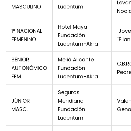
Levan
MASCULINO
Lucentum
Nbalc
Hotel Maya
1ª NACIONAL
Jove
Fundación
FEMENINO
´Elia
Lucentum-Akra
SÉNIOR
Meliá Alicante
C.B.R
AUTONÓMICO
Fundación
Pedr
FEM.
Lucentum-Akra
Seguros
JÚNIOR
Meridiano
Vale
MASC.
Fundación
Geno
Lucentum