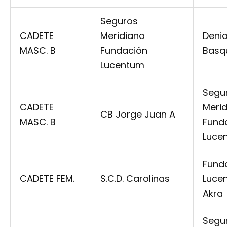
Seguros
CADETE
Meridiano
Deni
MASC. B
Fundación
Basqu
Lucentum
Segu
CADETE
Meri
CB Jorge Juan A
MASC. B
Fund
Luce
Fund
CADETE FEM.
S.C.D. Carolinas
Luce
Akra
Segu