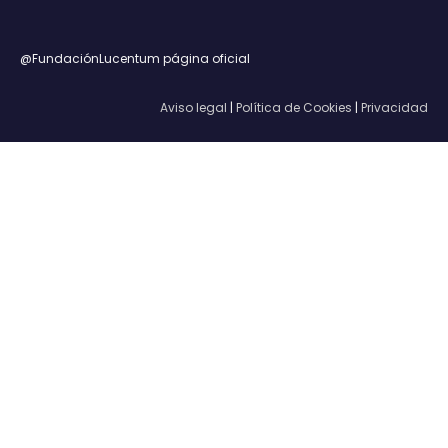
@FundaciónLucentum página oficial
Aviso legal
|
Política de Cookies
|
Privacidad