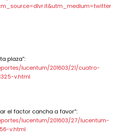
utm_source=dlvr.it&utm_medium=twitter
ta plaza”:
eportes/lucentum/201603/21/cuatro-
1325-v.html
ar el factor cancha a favor”:
deportes/lucentum/201603/27/lucentum-
56-v.html