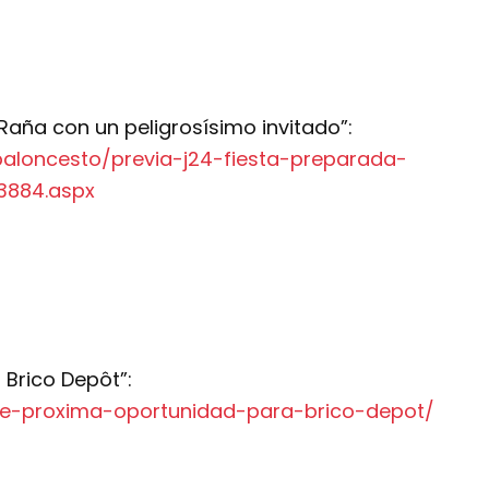
 Raña con un peligrosísimo invitado”:
baloncesto/previa-j24-fiesta-preparada-
3884.aspx
 Brico Depôt”:
nte-proxima-oportunidad-para-brico-depot/