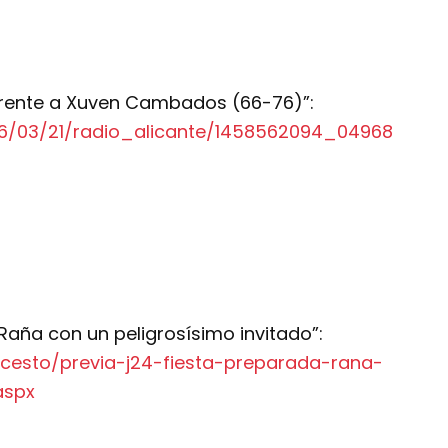
frente a Xuven Cambados (66-76)”:
16/03/21/radio_alicante/1458562094_04968
 Raña con un peligrosísimo invitado”:
ncesto/previa-j24-fiesta-preparada-rana-
aspx