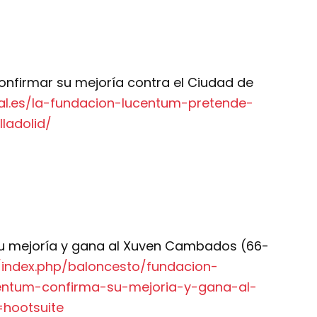
nfirmar su mejoría contra el Ciudad de
tal.es/la-fundacion-lucentum-pretende-
ladolid/
u mejoría y gana al Xuven Cambados (66-
/index.php/baloncesto/fundacion-
entum-confirma-su-mejoria-y-gana-al-
hootsuite