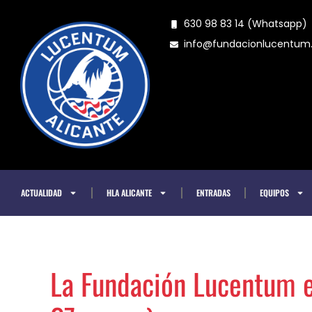
Ir
630 98 83 14 (Whatsapp)
al
info@fundacionlucentu
contenido
ACTUALIDAD
HLA ALICANTE
ENTRADAS
EQUIPOS
La Fundación Lucentum e