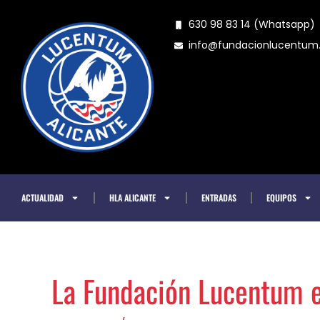
Ir
630 98 83 14 (Whatsapp)
al
info@fundacionlucentu
contenido
ACTUALIDAD
HLA ALICANTE
ENTRADAS
EQUIPOS
La Fundación Lucentum e