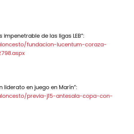
impenetrable de las ligas LEB”:
baloncesto/fundacion-lucentum-coraza-
2798.aspx
n liderato en juego en Marín”:
baloncesto/previa-j15-antesala-copa-con-