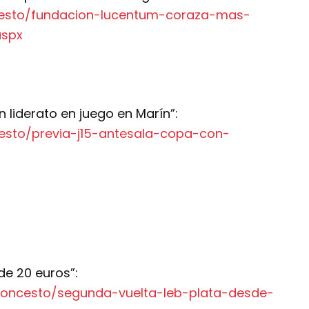
ncesto/fundacion-lucentum-coraza-mas-
aspx
n liderato en juego en Marín”:
cesto/previa-j15-antesala-copa-con-
de 20 euros”:
baloncesto/segunda-vuelta-leb-plata-desde-