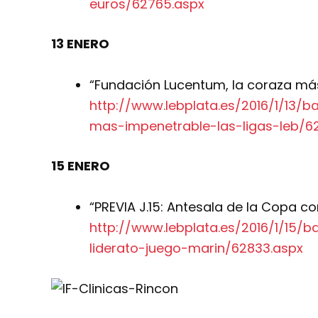
euros/62765.aspx
13 ENERO
“Fundación Lucentum, la coraza más 
http://www.lebplata.es/2016/1/13/
mas-impenetrable-las-ligas-leb/6
15 ENERO
“PREVIA J.15: Antesala de la Copa co
http://www.lebplata.es/2016/1/15/
liderato-juego-marin/62833.aspx