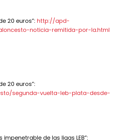
de 20 euros”:
http://apd-
aloncesto-noticia-remitida-por-la.html
de 20 euros”:
cesto/segunda-vuelta-leb-plata-desde-
impenetrable de las ligas LEB”: