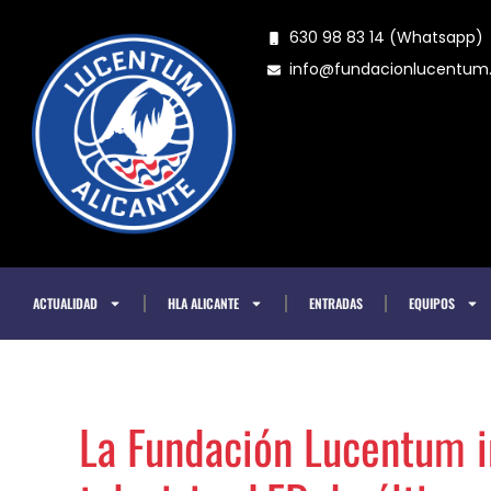
Ir
630 98 83 14 (Whatsapp)
al
info@fundacionlucentu
contenido
ACTUALIDAD
HLA ALICANTE
ENTRADAS
EQUIPOS
La Fundación Lucentum i