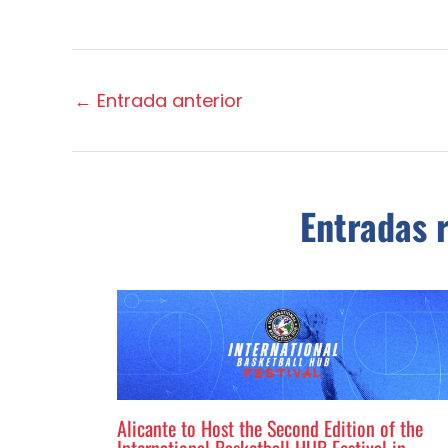
←
Entrada anterior
Entradas 
Alicante to Host the Second Edition of the