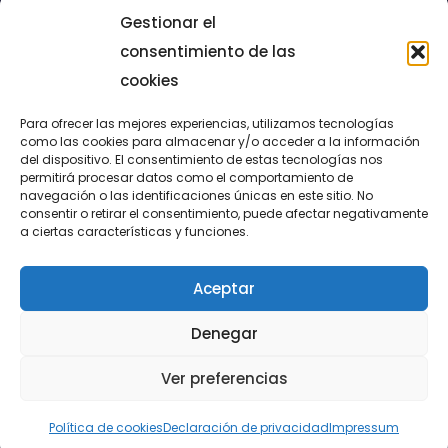
Gestionar el
consentimiento de las
cookies
Para ofrecer las mejores experiencias, utilizamos tecnologías
como las cookies para almacenar y/o acceder a la información
del dispositivo. El consentimiento de estas tecnologías nos
permitirá procesar datos como el comportamiento de
LUCENTUM
navegación o las identificaciones únicas en este sitio. No
consentir o retirar el consentimiento, puede afectar negativamente
ALICANTE
a ciertas características y funciones.
Aceptar
CONTACTO
Denegar
@FundaciónLucentum página oficial
Ver preferencias
Aviso legal
|
Política de Cookies
|
Privacidad
Política de cookies
Declaración de privacidad
Impressum