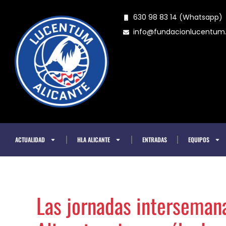
Ir
630 98 83 14 (Whatsapp)
al
info@fundacionlucentu
contenido
ACTUALIDAD
HLA ALICANTE
ENTRADAS
EQUIPOS
Las jornadas interseman