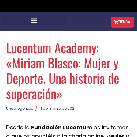
TIENDA
Lucentum Academy:
«Miriam Blasco: Mujer y
Deporte. Una historia de
superación»
/
Uncategorized
11 de marzo de 2021
Desde la
Fundación Lucentum
os invitamos
a que os apuntéis a la charla online
«Mujer y