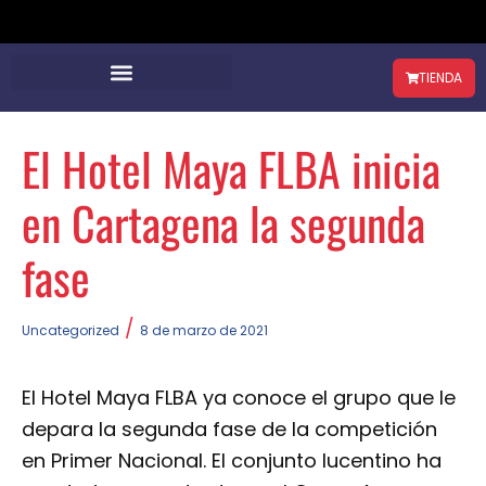
TIENDA
El Hotel Maya FLBA inicia
en Cartagena la segunda
fase
/
Uncategorized
8 de marzo de 2021
El Hotel Maya FLBA ya conoce el grupo que le
depara la segunda fase de la competición
en Primer Nacional. El conjunto lucentino ha