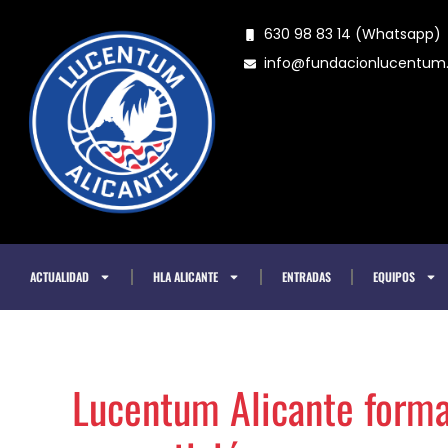
Ir
630 98 83 14 (Whatsapp)
al
info@fundacionlucentu
contenido
ACTUALIDAD
HLA ALICANTE
ENTRADAS
EQUIPOS
Lucentum Alicante formal