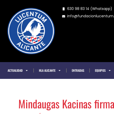
Ir
630 98 83 14 (Whatsapp)
al
info@fundacionlucentu
contenido
ACTUALIDAD
HLA ALICANTE
ENTRADAS
EQUIPOS
Mindaugas Kacinas firma