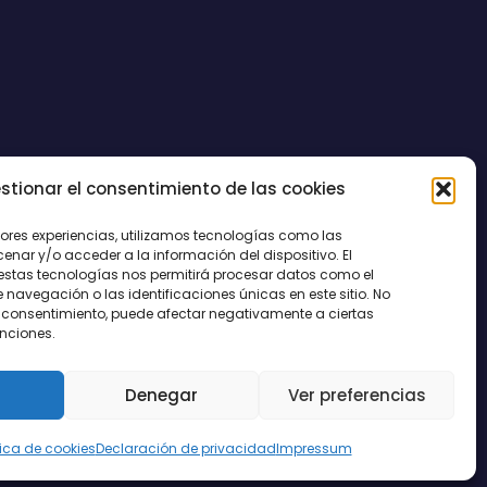
stionar el consentimiento de las cookies
CONTACTO
jores experiencias, utilizamos tecnologías como las
nar y/o acceder a la información del dispositivo. El
estas tecnologías nos permitirá procesar datos como el
avegación o las identificaciones únicas en este sitio. No
 el consentimiento, puede afectar negativamente a ciertas
unciones.
Denegar
Ver preferencias
tica de cookies
Declaración de privacidad
Impressum
egal
|
Política de Cookies
|
Privacidad