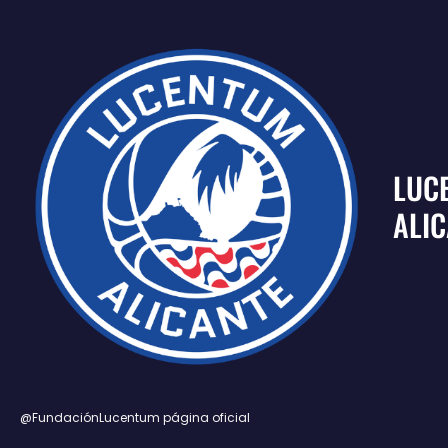
LUC
ALI
@FundaciónLucentum página oficial