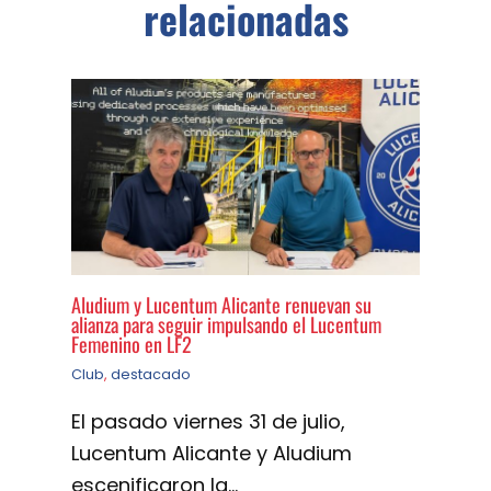
relacionadas
Aludium y Lucentum Alicante renuevan su
alianza para seguir impulsando el Lucentum
Femenino en LF2
Club
,
destacado
El pasado viernes 31 de julio,
Lucentum Alicante y Aludium
escenificaron la…