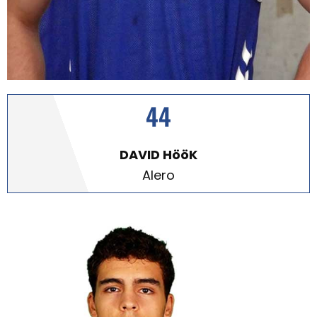
44
DAVID HööK
Alero