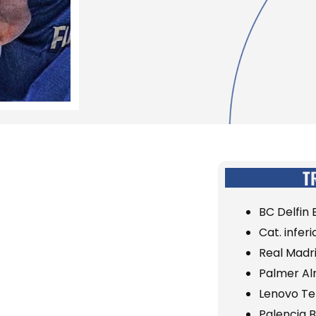
T
BC Delfin
Cat. infer
Real Madr
Palmer A
Lenovo Te
Palencia 