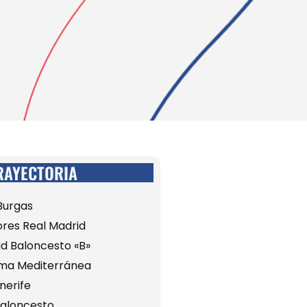
RAYECTORIA
 Burgas
iores Real Madrid
id Baloncesto «B»
lma Mediterránea
nerife
Baloncesto