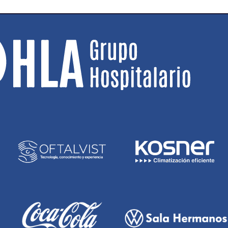
BRAD DAVISON
JON A
Escolta