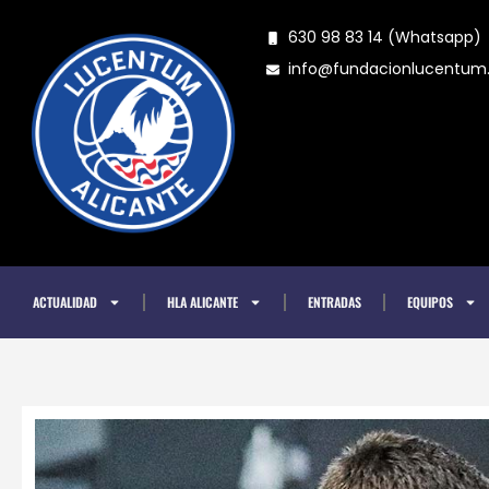
Ir
630 98 83 14 (Whatsapp)
al
info@fundacionlucentu
contenido
ACTUALIDAD
HLA ALICANTE
ENTRADAS
EQUIPOS