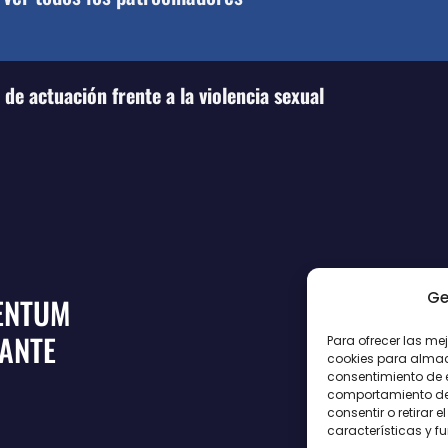
de actuación frente a la violencia sexual
Ge
ENTUM
CANTE
Para ofrecer las me
cookies para almace
consentimiento de 
comportamiento de n
consentir o retirar
características y f