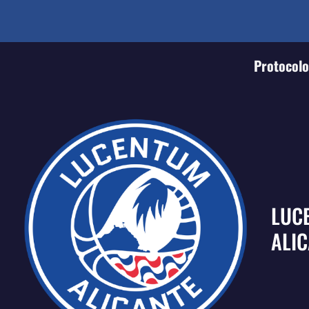
Protocolo 
LUC
ALI