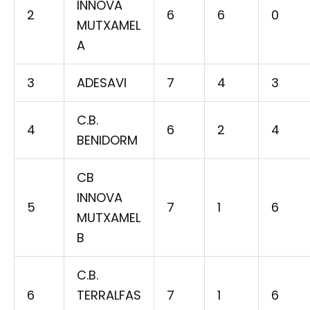
INNOVA
2
6
6
0
MUTXAMEL
A
3
ADESAVI
7
4
3
C.B.
4
6
2
4
BENIDORM
CB
INNOVA
5
7
1
6
MUTXAMEL
B
C.B.
6
TERRALFAS
7
1
6