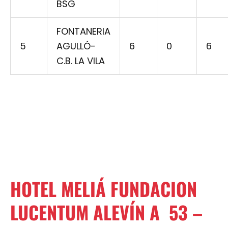
BSG
FONTANERIA
5
AGULLÓ-
6
0
6
C.B. LA VILA
HOTEL MELIÁ FUNDACION
LUCENTUM ALEVÍN A
53
–