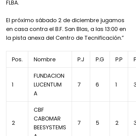
FLBA.
El próximo sábado 2 de diciembre jugamos
en casa contra el B.F. San Blas, a las 13:00 en
la pista anexa del Centro de Tecnificación.”
Pos.
Nombre
P.J
P.G
P.P
P
FUNDACION
1
LUCENTUM
7
6
1
A
CBF
CABOMAR
2
7
5
2
BEESYSTEMS