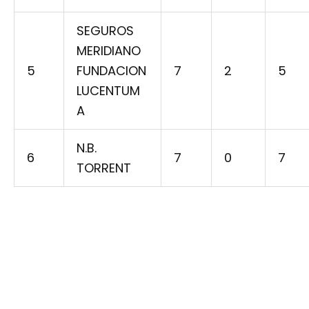
SEGUROS
MERIDIANO
5
FUNDACION
7
2
5
LUCENTUM
A
N.B.
6
7
0
7
TORRENT