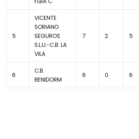
FLBA C
VICENTE
SORIANO
5
SEGUROS
7
2
5
S.L.U.-C.B. LA
VILA
C.B.
6
6
0
6
BENIDORM