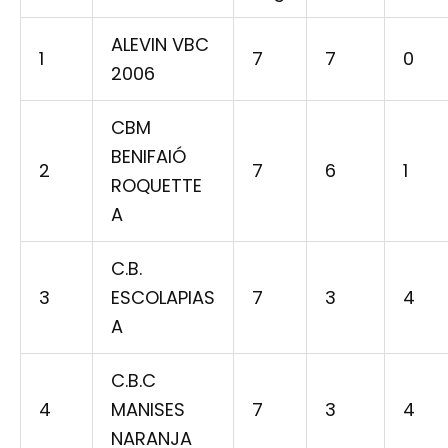
ALEVIN VBC
1
7
7
0
2006
CBM
BENIFAIÓ
2
7
6
1
ROQUETTE
A
C.B.
3
ESCOLAPIAS
7
3
4
A
C.B.C
4
MANISES
7
3
4
NARANJA