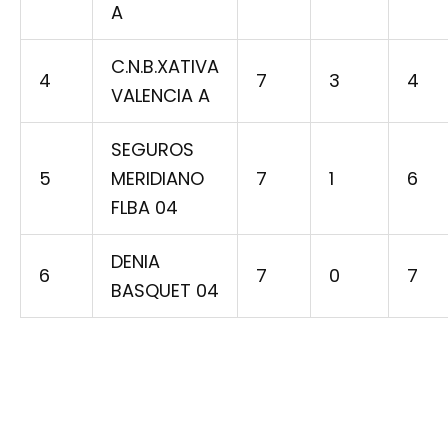
A
C.N.B.XATIVA
4
7
3
4
VALENCIA A
SEGUROS
5
MERIDIANO
7
1
6
FLBA 04
DENIA
6
7
0
7
BASQUET 04