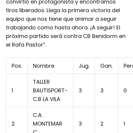
convirtió en protagonista y encontramos
tiros liberados. Llega la primera victoria del
equipo que nos tiene que animar a seguir
trabajando como hasta ahora. ¡A seguir! El
próximo partido será contra CB Benidorm en
el Rafa Pastor”.
Pos.
Nombre
Jug.
Gan.
Per
TALLER
1
BAUTISPORT-
3
3
0
C.B LA VILA
C.A.
2
MONTEMAR
3
2
1
C