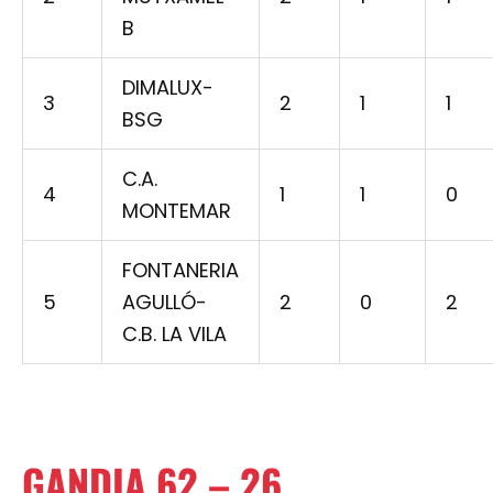
B
DIMALUX-
3
2
1
1
BSG
C.A.
4
1
1
0
MONTEMAR
FONTANERIA
5
AGULLÓ-
2
0
2
C.B. LA VILA
GANDIA 62 – 26