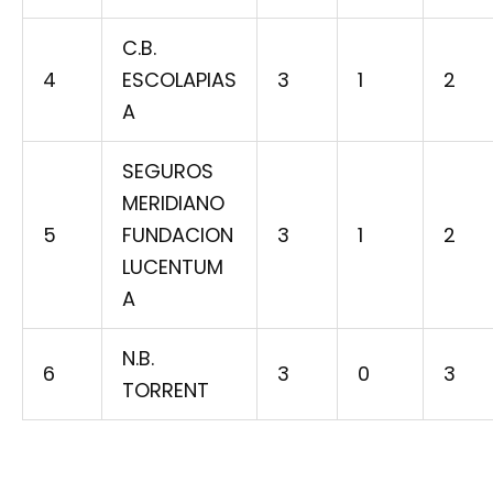
C.B.
4
ESCOLAPIAS
3
1
2
A
SEGUROS
MERIDIANO
5
FUNDACION
3
1
2
LUCENTUM
A
N.B.
6
3
0
3
TORRENT