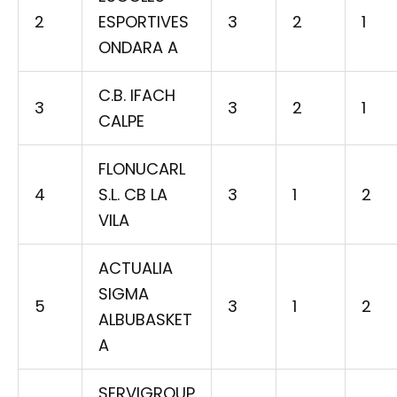
2
ESPORTIVES
3
2
1
ONDARA A
C.B. IFACH
3
3
2
1
CALPE
FLONUCARL
4
S.L. CB LA
3
1
2
VILA
ACTUALIA
SIGMA
5
3
1
2
ALBUBASKET
A
SERVIGROUP