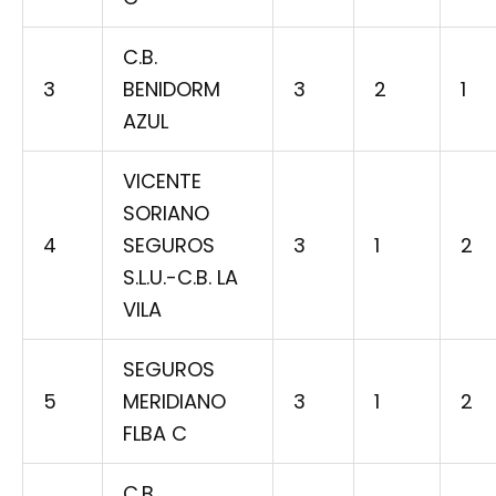
C.B.
3
BENIDORM
3
2
1
AZUL
VICENTE
SORIANO
4
SEGUROS
3
1
2
S.L.U.-C.B. LA
VILA
SEGUROS
5
MERIDIANO
3
1
2
FLBA C
C.B.