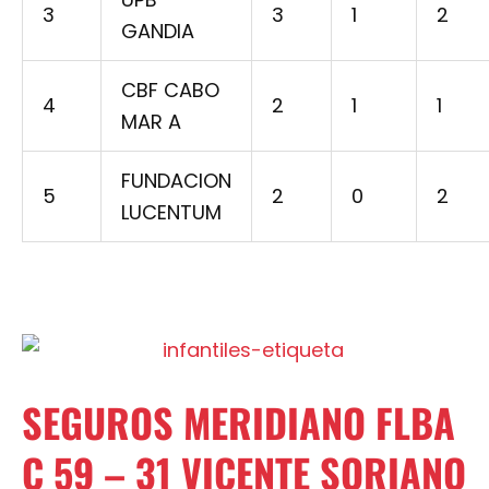
3
3
1
2
GANDIA
CBF CABO
4
2
1
1
MAR A
FUNDACION
5
2
0
2
LUCENTUM
SEGUROS MERIDIANO FLBA
C 59 – 31 VICENTE SORIANO