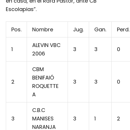
en casa, en el Rafa Pastor, ante CB
Escolapias”.
Pos.
Nombre
Jug.
Gan.
Perd.
ALEVIN VBC
1
3
3
0
2006
CBM
BENIFAIÓ
2
3
3
0
ROQUETTE
A
C.B.C
3
MANISES
3
1
2
NARANJA