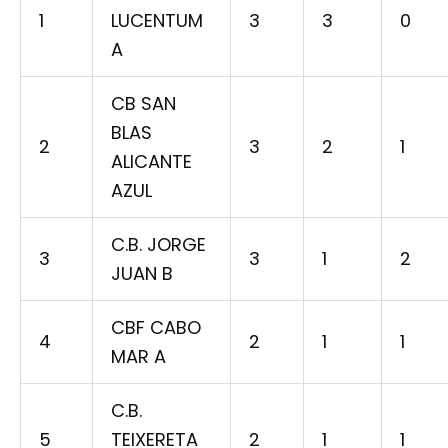
1
LUCENTUM
3
3
0
A
CB SAN
BLAS
2
3
2
1
ALICANTE
AZUL
C.B. JORGE
3
3
1
2
JUAN B
CBF CABO
4
2
1
1
MAR A
C.B.
5
TEIXERETA
2
1
1