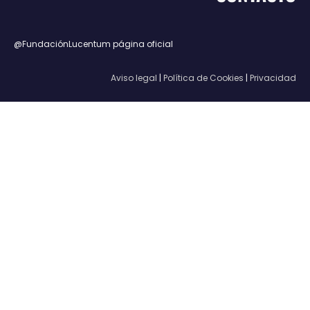
@FundaciónLucentum página oficial
Aviso legal
|
Política de Cookies
|
Privacidad