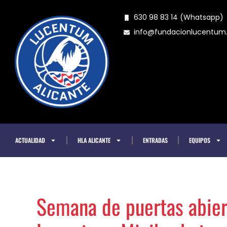
Ir
630 98 83 14 (Whatsapp)
al
info@fundacionlucentu
contenido
ACTUALIDAD
HLA ALICANTE
ENTRADAS
EQUIPOS
Semana de puertas abier