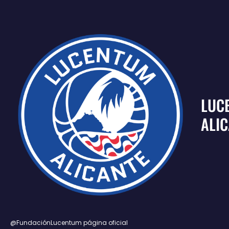
LUC
ALI
@FundaciónLucentum página oficial