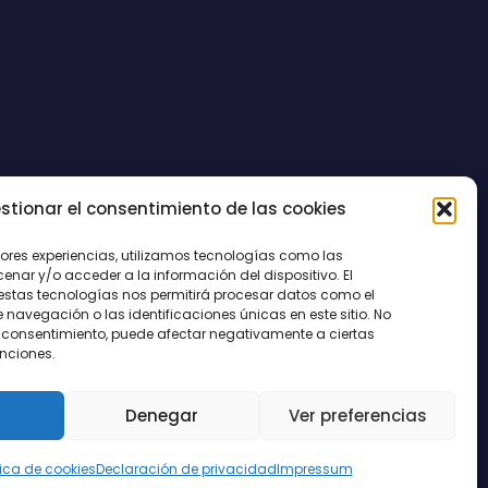
stionar el consentimiento de las cookies
CONTACTO
jores experiencias, utilizamos tecnologías como las
nar y/o acceder a la información del dispositivo. El
estas tecnologías nos permitirá procesar datos como el
avegación o las identificaciones únicas en este sitio. No
 el consentimiento, puede afectar negativamente a ciertas
unciones.
Denegar
Ver preferencias
tica de cookies
Declaración de privacidad
Impressum
egal
|
Política de Cookies
|
Privacidad