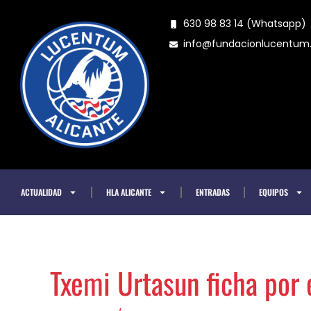
Ir
630 98 83 14 (Whatsapp)
al
info@fundacionlucentu
contenido
ACTUALIDAD
HLA ALICANTE
ENTRADAS
EQUIPOS
Txemi Urtasun ficha por 