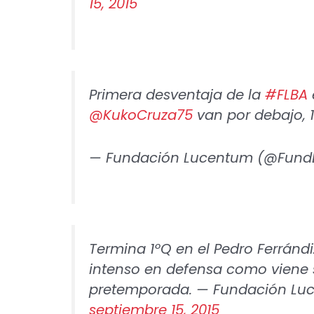
15, 2015
Primera desventaja de la
#FLBA
@KukoCruza75
van por debajo, 11
— Fundación Lucentum (@Fun
Termina 1ºQ en el Pedro Ferrándiz
intenso en defensa como viene s
pretemporada. — Fundación L
septiembre 15, 2015