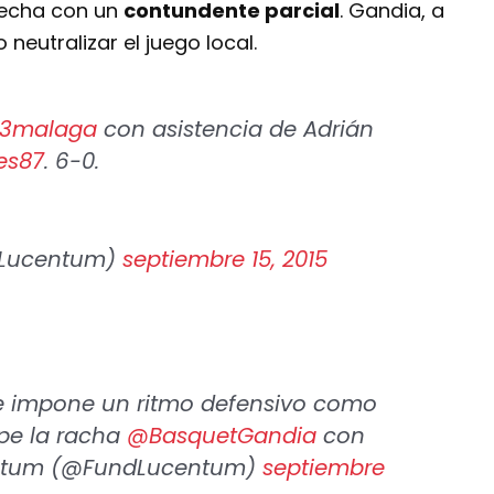
brecha con un
contundente parcial
. Gandia, a
 neutralizar el juego local.
3malaga
con asistencia de Adrián
es87
. 6-0.
dLucentum)
septiembre 15, 2015
 impone un ritmo defensivo como
mpe la racha
@BasquetGandia
con
centum (@FundLucentum)
septiembre