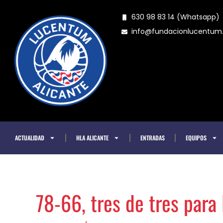
Ir
630 98 83 14 (Whatsapp)
al
info@fundacionlucentu
contenido
ACTUALIDAD
HLA ALICANTE
ENTRADAS
EQUIPOS
78-66, tres de tres para