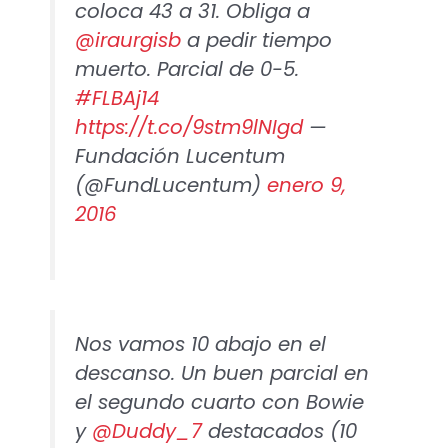
coloca 43 a 31. Obliga a
@iraurgisb
a pedir tiempo
muerto. Parcial de 0-5.
#FLBAj14
https://t.co/9stm9lNIgd
—
Fundación Lucentum
(@FundLucentum)
enero 9,
2016
Nos vamos 10 abajo en el
descanso. Un buen parcial en
el segundo cuarto con Bowie
y
@Duddy_7
destacados (10