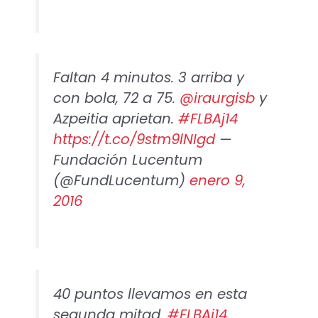
Faltan 4 minutos. 3 arriba y
con bola, 72 a 75.
@iraurgisb
y
Azpeitia aprietan.
#FLBAj14
https://t.co/9stm9lNIgd
—
Fundación Lucentum
(@FundLucentum)
enero 9,
2016
40 puntos llevamos en esta
segunda mitad.
#FLBAj14