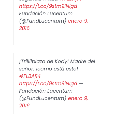
https://t.co/9stm9lNIgd
—
Fundación Lucentum
(@FundLucentum)
enero 9,
2016
¡Triiiiiplazo de Kody! Madre del
señor, ¡cómo está esto!
#FLBAj14
https://t.co/9stm9lNIgd
—
Fundación Lucentum
(@FundLucentum)
enero 9,
2016