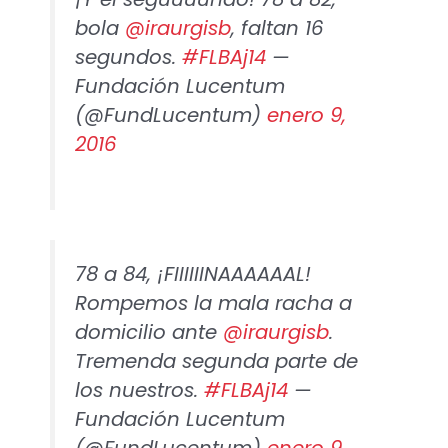
bola
@iraurgisb
, faltan 16
segundos.
#FLBAj14
—
Fundación Lucentum
(@FundLucentum)
enero 9,
2016
78 a 84, ¡FIIIIIINAAAAAAL!
Rompemos la mala racha a
domicilio ante
@iraurgisb
.
Tremenda segunda parte de
los nuestros.
#FLBAj14
—
Fundación Lucentum
(@FundLucentum)
enero 9,