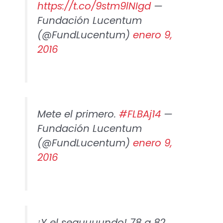
https://t.co/9stm9lNIgd
—
Fundación Lucentum
(@FundLucentum)
enero 9,
2016
Mete el primero.
#FLBAj14
—
Fundación Lucentum
(@FundLucentum)
enero 9,
2016
¡Y el seguuuundo! 78 a 82,