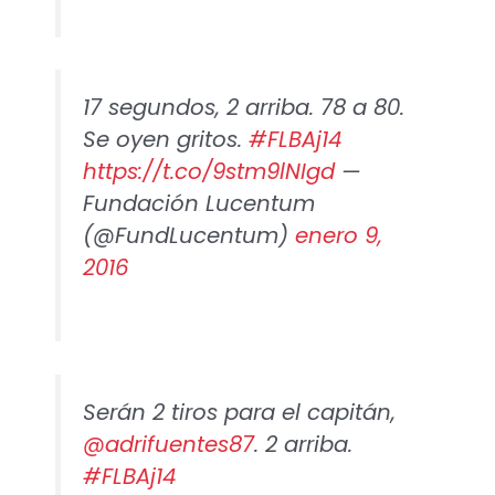
17 segundos, 2 arriba. 78 a 80.
Se oyen gritos.
#FLBAj14
https://t.co/9stm9lNIgd
—
Fundación Lucentum
(@FundLucentum)
enero 9,
2016
Serán 2 tiros para el capitán,
@adrifuentes87
. 2 arriba.
#FLBAj14