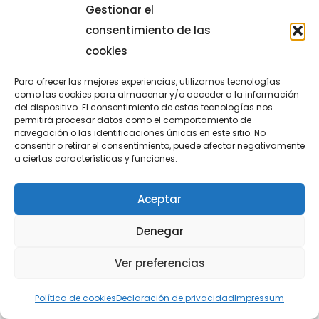
Gestionar el
consentimiento de las
Del 45 a 35 al 78 a 84. Parcial
cookies
de 33 a 49 en esta segunda
Para ofrecer las mejores experiencias, utilizamos tecnologías
mitad. Brutal. EQUIPO. ACTITUD.
como las cookies para almacenar y/o acceder a la información
Lucentum.
#LEBPlata
del dispositivo. El consentimiento de estas tecnologías nos
permitirá procesar datos como el comportamiento de
pic.twitter.com/OvWi603zYE
—
navegación o las identificaciones únicas en este sitio. No
Fundación Lucentum
consentir o retirar el consentimiento, puede afectar negativamente
a ciertas características y funciones.
(@FundLucentum)
enero 9,
2016
Aceptar
Denegar
Ver preferencias
@FundLucentum
Por fin
Política de cookies
Declaración de privacidad
Impressum
rompemos la mala racha