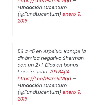
https://t.co/9stm9lNIgd
—
Fundación Lucentum
(@FundLucentum)
enero 9,
2016
58 a 45 en Azpeitia. Rompe la
dinámica negativa Sherman
con un 2+1. Ellos en bonus
hace mucho.
#FLBAj14
https://t.co/9stm9lNIgd
—
Fundación Lucentum
(@FundLucentum)
enero 9,
2016