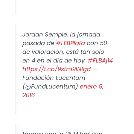
Jordan Semple, la jornada
pasada de
#LEBPlata
con 50
de valoración, está tan solo
en 4 en el día de hoy.
#FLBAj14
https://t.co/9stm9lNIgd
—
Fundación Lucentum
(@FundLucentum)
enero 9,
2016