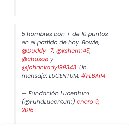
5 hombres con + de 10 puntos
en el partido de hoy. Bowie,
@Duddy_7
,
@ksherm45
,
@chuso8
y
@johankody199343
. Un
mensaje: LUCENTUM.
#FLBAj14
— Fundación Lucentum
(@FundLucentum)
enero 9,
2016