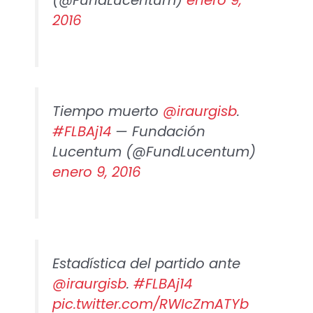
2016
Tiempo muerto
@iraurgisb
.
#FLBAj14
— Fundación
Lucentum (@FundLucentum)
enero 9, 2016
Estadística del partido ante
@iraurgisb
.
#FLBAj14
pic.twitter.com/RWIcZmATYb