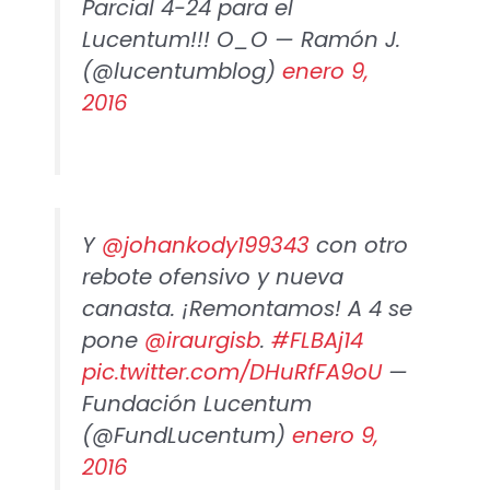
Parcial 4-24 para el
Lucentum!!! O_O — Ramón J.
(@lucentumblog)
enero 9,
2016
Y
@johankody199343
con otro
rebote ofensivo y nueva
canasta. ¡Remontamos! A 4 se
pone
@iraurgisb
.
#FLBAj14
pic.twitter.com/DHuRfFA9oU
—
Fundación Lucentum
(@FundLucentum)
enero 9,
2016