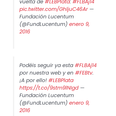
vuelta de
#LEBPlata
:
#FLBAj14
pic.twitter.com/GhljuC46Ar
—
Fundación Lucentum
(@FundLucentum)
enero 9,
2016
Podéis seguir ya esta
#FLBAj14
por nuestra web y en
#FEBtv
.
¡A por ello!
#LEBPlata
https://t.co/9stm9lNIgd
—
Fundación Lucentum
(@FundLucentum)
enero 9,
2016