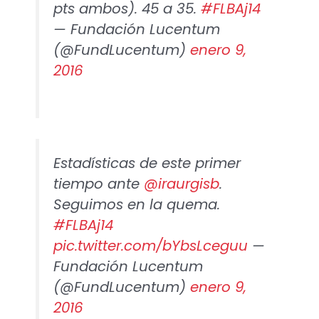
pts ambos). 45 a 35.
#FLBAj14
— Fundación Lucentum
(@FundLucentum)
enero 9,
2016
Estadísticas de este primer
tiempo ante
@iraurgisb
.
Seguimos en la quema.
#FLBAj14
pic.twitter.com/bYbsLceguu
—
Fundación Lucentum
(@FundLucentum)
enero 9,
2016