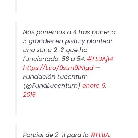
Nos ponemos a 4 tras poner a
3 grandes en pista y plantear
una zona 2-3 que ha
funcionado. 58 a 54.
#FLBAj14
https://t.co/9stm9lNIgd
—
Fundación Lucentum
(@FundLucentum)
enero 9,
2016
Parcial de 2-11 para la
#FLBA
.