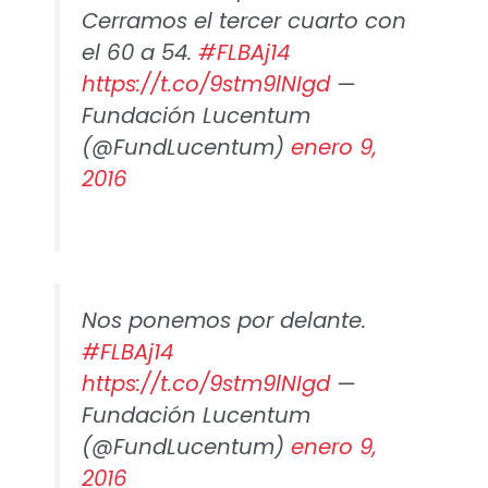
Cerramos el tercer cuarto con
el 60 a 54.
#FLBAj14
https://t.co/9stm9lNIgd
—
Fundación Lucentum
(@FundLucentum)
enero 9,
2016
Nos ponemos por delante.
#FLBAj14
https://t.co/9stm9lNIgd
—
Fundación Lucentum
(@FundLucentum)
enero 9,
2016