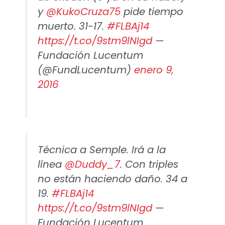
y
@KukoCruza75
pide tiempo
muerto. 31-17.
#FLBAj14
https://t.co/9stm9lNIgd
—
Fundación Lucentum
(@FundLucentum)
enero 9,
2016
Técnica a Semple. Irá a la
línea
@Duddy_7
. Con triples
no están haciendo daño. 34 a
19.
#FLBAj14
https://t.co/9stm9lNIgd
—
Fundación Lucentum