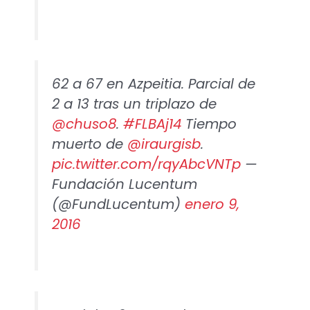
62 a 67 en Azpeitia. Parcial de
2 a 13 tras un triplazo de
@chuso8
.
#FLBAj14
Tiempo
muerto de
@iraurgisb
.
pic.twitter.com/rqyAbcVNTp
—
Fundación Lucentum
(@FundLucentum)
enero 9,
2016