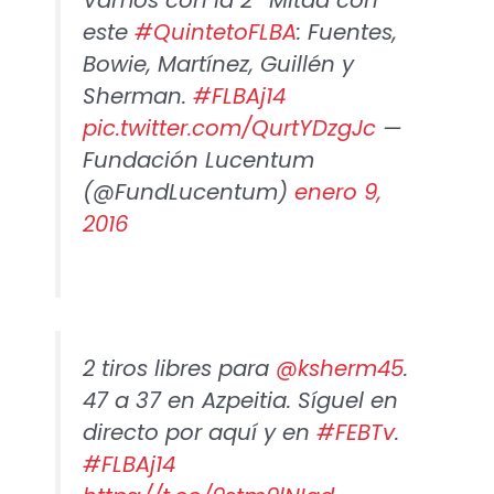
Vamos con la 2ª Mitad con
este
#QuintetoFLBA
: Fuentes,
Bowie, Martínez, Guillén y
Sherman.
#FLBAj14
pic.twitter.com/QurtYDzgJc
—
Fundación Lucentum
(@FundLucentum)
enero 9,
2016
2 tiros libres para
@ksherm45
.
47 a 37 en Azpeitia. Síguel en
directo por aquí y en
#FEBTv
.
#FLBAj14