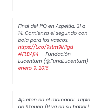
Final del 1ºQ en Azpeitia. 21 a
14. Comienza el segundo con
bola para los vascos.
https://t.co/9stm9lNIgd
#FLBAj14
— Fundación
Lucentum (@FundLucentum)
enero 9, 2016
Apretón en el marcador. Triple
de Skouen (9 ya en su haber)