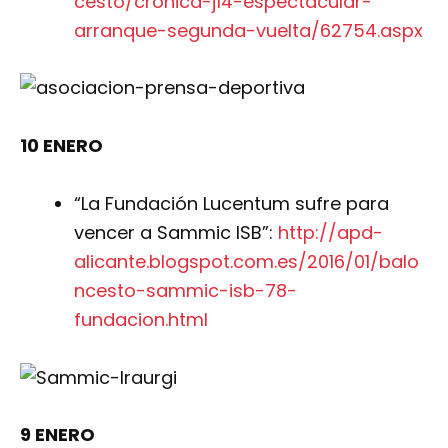
cesto/cronica-j14-espectacular-
arranque-segunda-vuelta/62754.aspx
10 ENERO
“La Fundación Lucentum sufre para
vencer a Sammic ISB”:
http://apd-
alicante.blogspot.com.es/2016/01/balo
ncesto-sammic-isb-78-
fundacion.html
9 ENERO