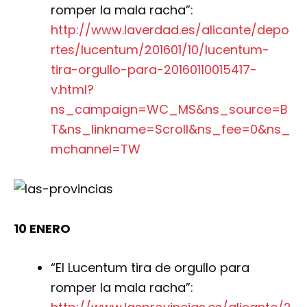
romper la mala racha”:
http://www.laverdad.es/alicante/depo
rtes/lucentum/201601/10/lucentum-
tira-orgullo-para-20160110015417-
v.html?
ns_campaign=WC_MS&ns_source=B
T&ns_linkname=Scroll&ns_fee=0&ns_
mchannel=TW
10 ENERO
“El Lucentum tira de orgullo para
romper la mala racha”: