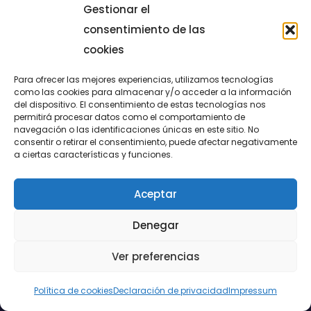
Gestionar el
consentimiento de las
cookies
Para ofrecer las mejores experiencias, utilizamos tecnologías
como las cookies para almacenar y/o acceder a la información
del dispositivo. El consentimiento de estas tecnologías nos
permitirá procesar datos como el comportamiento de
LUCENTUM
navegación o las identificaciones únicas en este sitio. No
consentir o retirar el consentimiento, puede afectar negativamente
ALICANTE
a ciertas características y funciones.
Aceptar
CONTACTO
Denegar
@FundaciónLucentum página oficial
Ver preferencias
Aviso legal
|
Política de Cookies
|
Privacidad
Política de cookies
Declaración de privacidad
Impressum