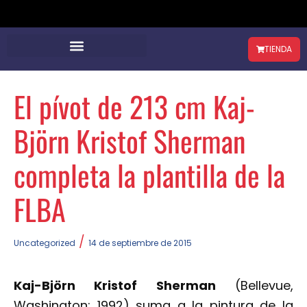
TIENDA
El pívot de 213 cm Kaj-
Björn Kristof Sherman
completa la plantilla de la
FLBA
/
Uncategorized
14 de septiembre de 2015
Kaj-Björn Kristof Sherman
(Bellevue,
Washington; 1992) suma a la pintura de la