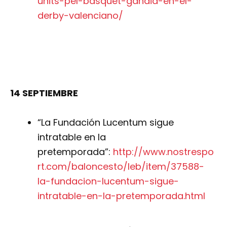
units-pel-basquet-gandia-en-el-
derby-valenciano/
14 SEPTIEMBRE
“La Fundación Lucentum sigue
intratable en la
pretemporada”:
http://www.nostrespo
rt.com/baloncesto/leb/item/37588-
la-fundacion-lucentum-sigue-
intratable-en-la-pretemporada.html