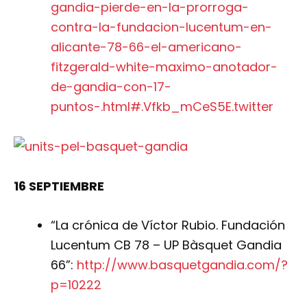
gandia-pierde-en-la-prorroga-
contra-la-fundacion-lucentum-en-
alicante-78-66-el-americano-
fitzgerald-white-maximo-anotador-
de-gandia-con-17-
puntos-.html#.Vfkb_mCeS5E.twitter
16 SEPTIEMBRE
“La crónica de Víctor Rubio. Fundación
Lucentum CB 78 – UP Bàsquet Gandia
66”:
http://www.basquetgandia.com/?
p=10222