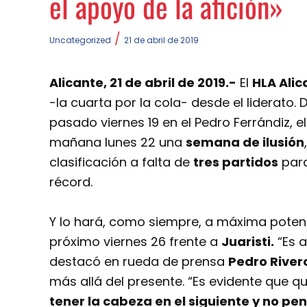
el apoyo de la afición»
/
Uncategorized
21 de abril de 2019
Alicante, 21 de abril de 2019.-
El
HLA Alic
-la cuarta por la cola- desde el liderato
pasado viernes 19 en el Pedro Ferrándiz, e
mañana lunes 22 una
semana de ilusión
clasificación a falta de
tres partidos
para
récord.
Y lo hará, como siempre, a máxima potenc
próximo viernes 26 frente a
Juaristi.
“Es a
destacó en rueda de prensa
Pedro River
más allá del presente. “Es evidente que q
tener la cabeza en el siguiente y no pen