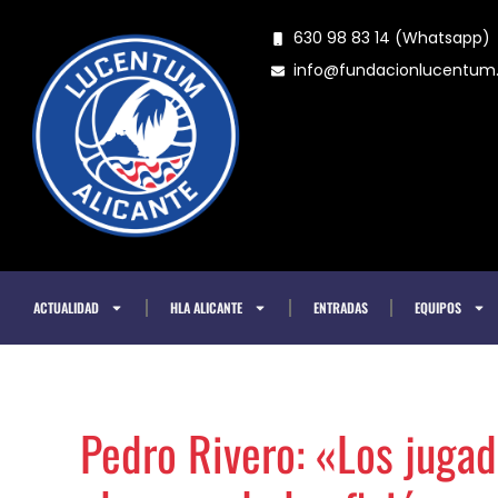
Ir
630 98 83 14 (Whatsapp)
al
info@fundacionlucentu
contenido
ACTUALIDAD
HLA ALICANTE
ENTRADAS
EQUIPOS
Pedro Rivero: «Los juga