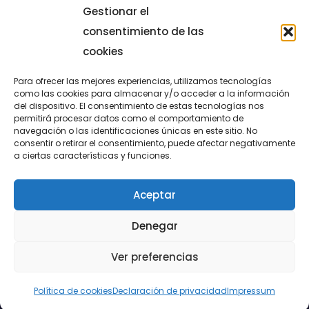
Gestionar el
consentimiento de las
cookies
Para ofrecer las mejores experiencias, utilizamos tecnologías
como las cookies para almacenar y/o acceder a la información
del dispositivo. El consentimiento de estas tecnologías nos
permitirá procesar datos como el comportamiento de
LUCENTUM
navegación o las identificaciones únicas en este sitio. No
consentir o retirar el consentimiento, puede afectar negativamente
ALICANTE
a ciertas características y funciones.
Aceptar
CONTACTO
Denegar
@FundaciónLucentum página oficial
Ver preferencias
Aviso legal
|
Política de Cookies
|
Privacidad
Política de cookies
Declaración de privacidad
Impressum